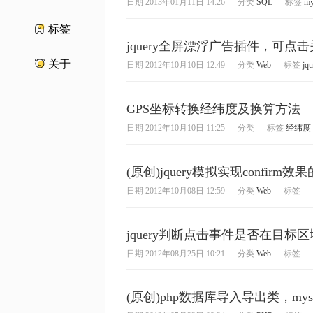
日期
2013年01月11日 14:26
分类
SQL
标签
my
标签
jquery全屏漂浮广告插件，可点击
关于
日期
2012年10月10日 12:49
分类
Web
标签
jqu
GPS坐标转换经纬度及换算方法
日期
2012年10月10日 11:25
分类
标签
经纬度
(原创)jquery模拟实现confirm
日期
2012年10月08日 12:59
分类
Web
标签
jquery判断点击事件是否在目标区
日期
2012年08月25日 10:21
分类
Web
标签
(原创)php数据库导入导出类，m