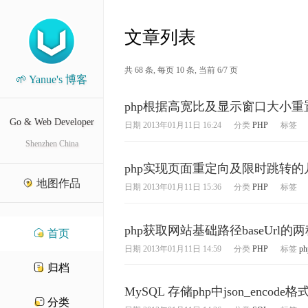
文章列表
共 68 条, 每页 10 条, 当前 6/7 页
🌱 Yanue's 博客
php根据高宽比及显示窗口大小
Go & Web Developer
日期
2013年01月11日 16:24
分类
PHP
标签
Shenzhen China
php实现页面重定向及限时跳转的
地图作品
日期
2013年01月11日 15:36
分类
PHP
标签
php获取网站基础路径baseUrl的
首页
日期
2013年01月11日 14:59
分类
PHP
标签
ph
归档
MySQL 存储php中json_enco
分类