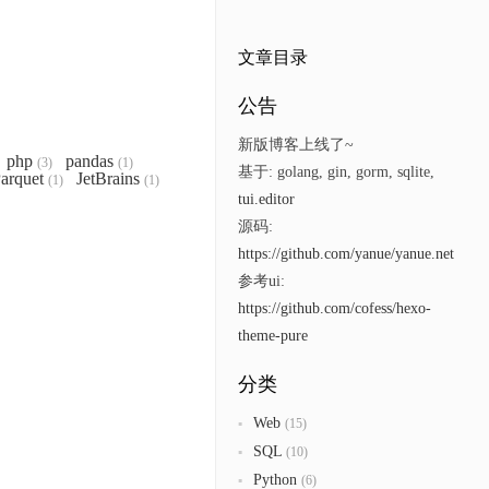
文章目录
公告
新版博客上线了~
php
pandas
(3)
(1)
基于: golang, gin, gorm, sqlite,
arquet
JetBrains
(1)
(1)
tui.editor
源码:
https://github.com/yanue/yanue.net
参考ui:
https://github.com/cofess/hexo-
theme-pure
分类
Web
(15)
SQL
(10)
Python
(6)