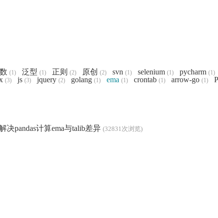
数
泛型
正则
原创
svn
selenium
pycharm
(1)
(1)
(2)
(2)
(1)
(1)
(1)
x
js
jquery
golang
ema
crontab
arrow-go
P
(3)
(3)
(2)
(1)
(1)
(1)
(1)
解决pandas计算ema与talib差异
(32831次浏览)