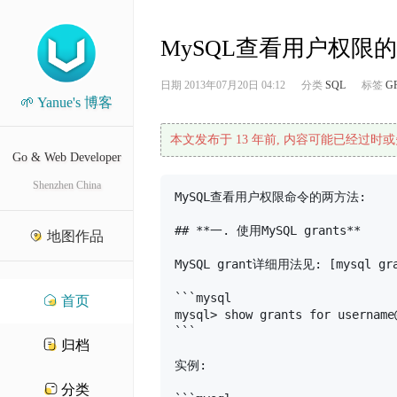
MySQL查看用户权限
日期
2013年07月20日 04:12
分类
SQL
标签
G
🌱 Yanue's 博客
本文发布于 13 年前, 内容可能已经过时或
Go & Web Developer
Shenzhen China
MySQL查看用户权限命令的两方法:

## **一. 使用MySQL grants**

地图作品
MySQL grant详细用法见: [mysql gra
```mysql

首页
mysql> show grants for username@
```

归档
实例:

分类