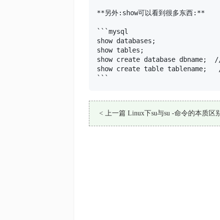
**另外:show可以看到很多东西:**

```mysql

show databases;

show tables;

show create database dbn
show create table tablenam
```
< 上一篇 Linux下su与su -命令的本质区