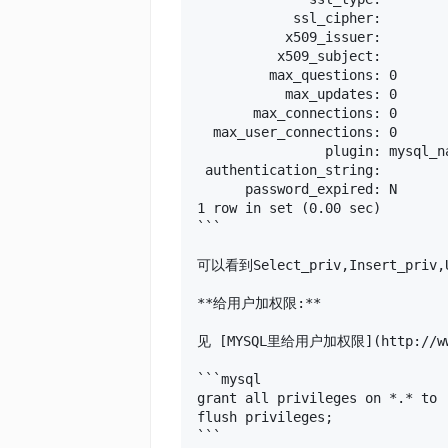
            ssl_cipher: 

           x509_issuer: 

          x509_subject: 

         max_questions: 0

           max_updates: 0

       max_connections: 0

  max_user_connections: 0

                plugin: mysql_na
 authentication_string: 

      password_expired: N

1 row in set (0.00 sec)

```

可以看到Select_priv,Insert_p
**给用户加权限:**

见 [MYSQL里给用户加权限](http://www.
```mysql

grant all privileges on *.* to 
flush privileges;

```
