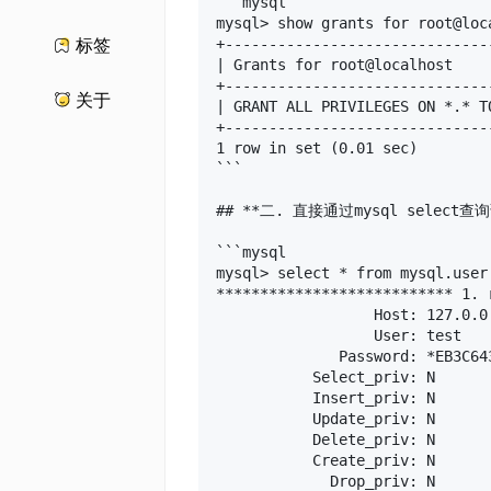
```mysql

mysql> show grants for root@loca
+------------------------------
标签
| Grants for root@localhost    
+------------------------------
关于
| GRANT ALL PRIVILEGES ON *.* T
+------------------------------
1 row in set (0.01 sec)

```

## **二. 直接通过mysql select查询
```mysql

mysql> select * from mysql.user
*************************** 1. 
                  Host: 127.0.0.
                  User: test

              Password: *EB3C64
           Select_priv: N

           Insert_priv: N

           Update_priv: N

           Delete_priv: N

           Create_priv: N

             Drop_priv: N
