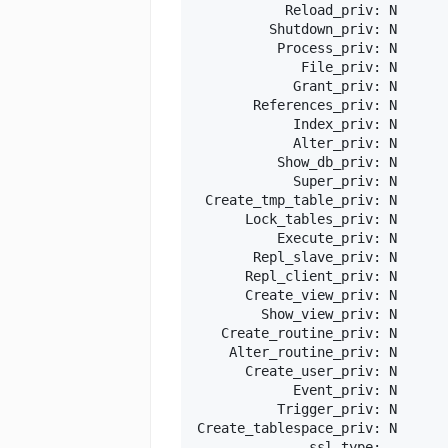
           Reload_priv: N

         Shutdown_priv: N

          Process_priv: N

             File_priv: N

            Grant_priv: N

       References_priv: N

            Index_priv: N

            Alter_priv: N

          Show_db_priv: N

            Super_priv: N

 Create_tmp_table_priv: N

      Lock_tables_priv: N

          Execute_priv: N

       Repl_slave_priv: N

      Repl_client_priv: N

      Create_view_priv: N

        Show_view_priv: N

   Create_routine_priv: N

    Alter_routine_priv: N

      Create_user_priv: N

            Event_priv: N

          Trigger_priv: N

Create_tablespace_priv: N

              ssl_type: 
