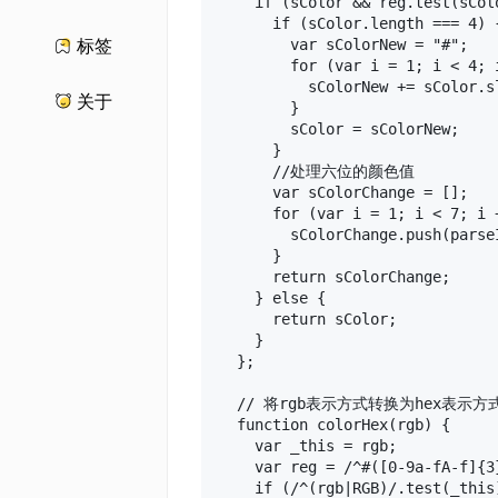
    if (sColor && reg.test(sColo
      if (sColor.length === 4) {
        var sColorNew = "#";

标签
        for (var i = 1; i < 4; i
          sColorNew += sColor.s
关于
        }

        sColor = sColorNew;

      }

      //处理六位的颜色值

      var sColorChange = [];

      for (var i = 1; i < 7; i +
        sColorChange.push(parse
      }

      return sColorChange;

    } else {

      return sColor;

    }

  };

  // 将rgb表示方式转换为hex表示方式
  function colorHex(rgb) {

    var _this = rgb;

    var reg = /^#([0-9a-fA-f]{3
    if (/^(rgb|RGB)/.test(_this)