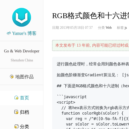
RGB格式颜色和十六进
日期
2013年05月18日 07:57
分类
Web
标签
js
🌱 Yanue's 博客
本文发布于 13 年前, 内容可能已经过时或
Go & Web Developer
Shenzhen China
进行颜色处理时，经常会用到颜色各种表
如颜色阶梯渐变Gradient算法见： [js颜色
地图作品
## 下面是RGB格式颜色和十六进制（he
```javascript

首页
<script>

  // 将hex表示方式转换为rgb表示方
归档
  function colorRgb(sColor) {

    var reg = /^#([0-9a-fA-f]{3
    var sColor = sColor.toLowerC
分类