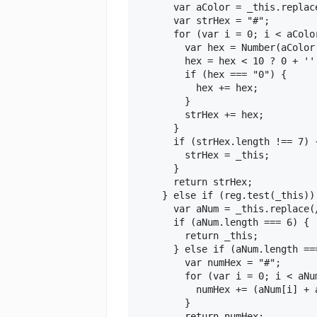
      var aColor = _this.replac
      var strHex = "#";

      for (var i = 0; i < aColor
        var hex = Number(aColor[
        hex = hex < 10 ? 0 +
        if (hex === "0") {

          hex += hex;

        }

        strHex += hex;

      }

      if (strHex.length !== 7) {
        strHex = _this;

      }

      return strHex;

    } else if (reg.test(_this)) 
      var aNum = _this.replace(/
      if (aNum.length === 6) {

        return _this;

      } else if (aNum.length ===
        var numHex = "#";

        for (var i = 0; i < aNum
          numHex += (aNum[i] + a
        }

        return numHex;
