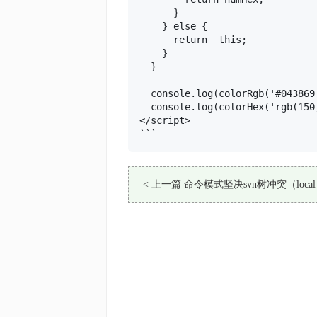
      }

    } else {

      return _this;

    }

  }

  console.log(colorRgb('#043869'
  console.log(colorHex('rgb(150,
</script>

```
< 上一篇 命令模式坚决svn树冲突（local unv
incoming add upon update）